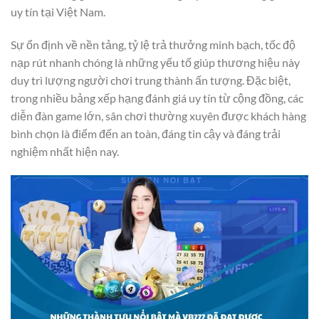
uy tín tại Việt Nam.
Sự ổn định về nền tảng, tỷ lệ trả thưởng minh bạch, tốc độ
nạp rút nhanh chóng là những yếu tố giúp thương hiệu này
duy trì lượng người chơi trung thành ấn tượng. Đặc biệt,
trong nhiều bảng xếp hạng đánh giá uy tín từ cộng đồng, các
diễn đàn game lớn, sân chơi thường xuyên được khách hàng
bình chọn là điểm đến an toàn, đáng tin cậy và đáng trải
nghiệm nhất hiện nay.