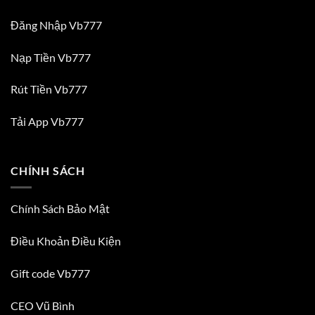
Đăng Nhập Vb777
Nạp Tiền Vb777
Rút Tiền Vb777
Tải App Vb777
CHÍNH SÁCH
Chính Sách Bảo Mật
Điều Khoản Điều Kiện
Gift code Vb777
CEO Vũ Bình