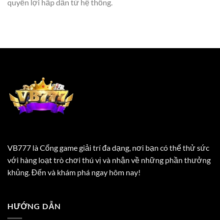
quyền lợi hấp dẫn từ hệ thống.
VB777
là Cổng game giải trí đa dạng, nơi bạn có thể thử sức
với hàng loạt trò chơi thú vị và nhận về những phần thưởng
khủng. Đến và khám phá ngay hôm nay!
HƯỚNG DẪN