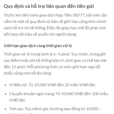
Quy định và hỗ trợ liên quan đến tiền gửi
Trước khi tiến hành giao dịch
Nạp Tiền VB777
, hội viên cần
nắm rõ một số quy định cơ bản về giới hạn cũng như chính
sách hỗ trợ từ hệ thống. Điều đó giúp hạn chế lỗi phát sinh
kết hợp với bảo vệ quyền lợi người dùng.
Giới hạn giao dịch cùng thời gian xử lý
Thời gian xử lý trung bình là 1–5 phút. Tuy nhiên, trong giờ
cao điểm hoặc khi hệ thống bảo trì, thời gian có thể kéo dài
đến 15 phút. Mỗi phương thức có mức giới hạn nạp tối
thiểu cũng như tối đa riêng:
Ví điện tử: Từ 20.000 VNĐ đến 20 triệu VNĐ/lần
Chuyển khoản ngân hàng: Từ 50.000 VNĐ đến 100 triệu
VNĐ/lần
Thẻ cào: Tùy mệnh giá, thường dao động từ 10.000 –