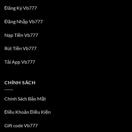
Đăng Ký Vb777
Đăng Nhập Vb777
Nạp Tiền Vb777
Rút Tiền Vb777
Tải App Vb777
CHÍNH SÁCH
Chính Sách Bảo Mật
Điều Khoản Điều Kiện
Gift code Vb777