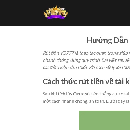
Bỏ
qua
nội
dung
Hướng Dẫn R
Rút tiền VB777
là thao tác quan trọng giúp 
nhanh chóng, đúng quy trình. Bài viết sau s
các điều kiện cần thiết với cách xử lý lỗi th
Cách thức rút tiền về tài
Sau khi tích lũy được số tiền thắng cược tạ
một cách nhanh chóng, an toàn. Dưới đây là 