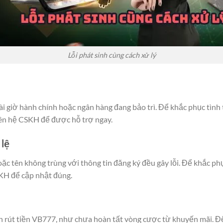
Lỗi phát sinh cùng cách xử lý
 giờ hành chính hoặc ngân hàng đang bảo trì. Để khắc phục tình t
liên hệ CSKH để được hỗ trợ ngay.
 lệ
ặc tên không trùng với thông tin đăng ký đều gây lỗi. Để khắc phục
SKH để cập nhật đúng.
ện
rút tiền VB777
, như chưa hoàn tất vòng cược từ khuyến mãi. Để 