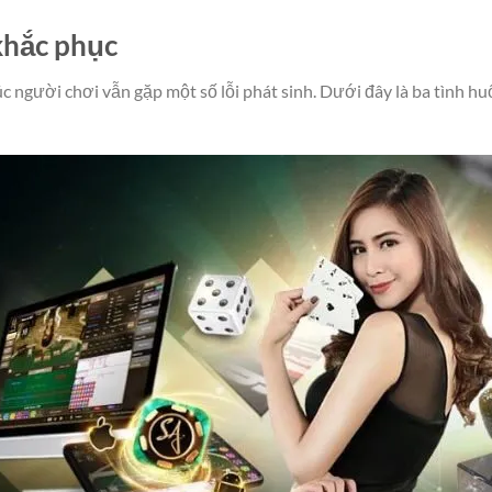
khắc phục
 người chơi vẫn gặp một số lỗi phát sinh. Dưới đây là ba tình hu