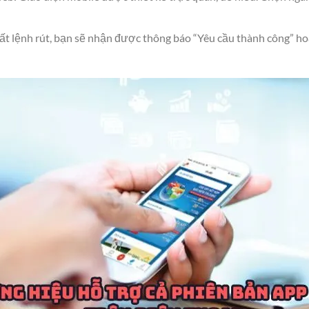
tất lệnh rút, bạn sẽ nhận được thông báo “Yêu cầu thành công” ho