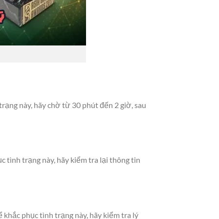
rạng này, hãy chờ từ 30 phút đến 2 giờ, sau
 tình trạng này, hãy kiểm tra lại thông tin
khắc phục tình trạng này, hãy kiểm tra lý