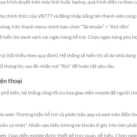
ua trình duyệt trên máy tính hoặc laptop, quá trình diễn ra theo
ite chính thức của VB777 và đăng nhập bằng tên thành viên cùng
ông, trên thanh menu chính bạn chọn “Tài khoản” > “Rút tiền”.
hiển thị danh sách các ngân hàng hỗ trợ. Chọn ngân hàng phù h
út (tối thiểu theo quy định). Hệ thống sẽ hiển thị số dư khả dụng
bộ thông tin, sau đó nhấn nút “Rút” để hoàn tất yêu cầu.
ện thoại
hổ biến, hệ thống cũng tối ưu hóa giao diện mobile để người chơi
e web: Thương hiệu hỗ trợ cả phiên bản app và web trên điện th
n cá nhân”: Nhấn vào biểu tượng tài khoản ở góc trên bên phải m
b: Giao diện mobile được thiết kế trực quan, dễ hiểu. Chọn ngân 