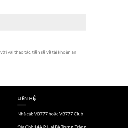
ới vài thao tác, tiền sẽ về tài khoản an
LIÊN HỆ
Nhà cái: VB777 hoặc VB777 Club
Địa Chỉ: 14A P. Hai Bà Trưng, Tràng