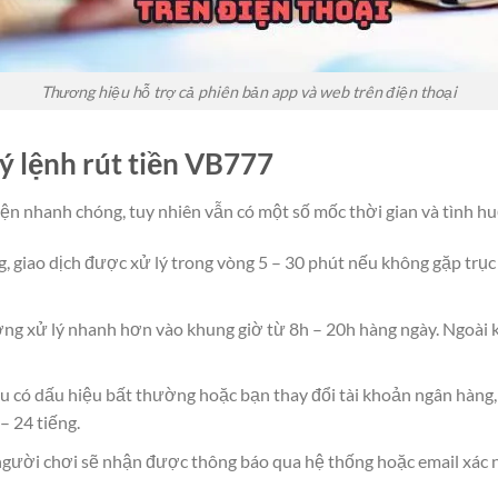
Thương hiệu hỗ trợ cả phiên bản app và web trên điện thoại
lý lệnh rút tiền VB777
n nhanh chóng, tuy nhiên vẫn có một số mốc thời gian và tình hu
, giao dịch được xử lý trong vòng 5 – 30 phút nếu không gặp trục
ng xử lý nhanh hơn vào khung giờ từ 8h – 20h hàng ngày. Ngoài k
ếu có dấu hiệu bất thường hoặc bạn thay đổi tài khoản ngân hàng,
 – 24 tiếng.
, người chơi sẽ nhận được thông báo qua hệ thống hoặc email xác 