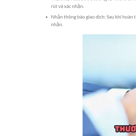
rút và xác nhận.
Nhận thông báo giao dịch: Sau khi hoàn 
nhận.