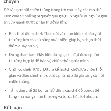
chuyên
Để tăng cơ hội chiến thắng trong trò chơi này, các cao thủ
luôn chia sẻ những bí quyết quý giá giúp người dùng vừa giải
trí vừa giành được phần thưởng lớn:
Biết thời điểm chơi: Theo dõi và nhận biết khi nào giải
thưởng lớn có khả năng xuất hiện, giúp bạn chọn thời
điểm quay hợp lý.
Đừng tham lam: Hãy biết dừng lại khi đạt được phần
thưởng hợp lý để bảo vệ chiến thắng của mình.
Chơi có chiến lược: Đặt ra kế hoạch chơi, lựa chọn thời
gian và điều chỉnh mức cược phù hợp để gia tăng cơ hội
chiến thắng.
Tận dụng chế độ bonus: Sử dụng các chế độ bonus để
tăng khả năng nhận thưởng và tối đa hóa lợi nhuận.
Kết luận