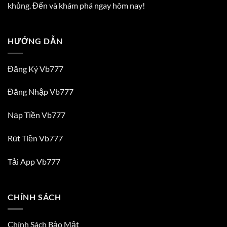
khủng. Đến và khám phá ngay hôm nay!
HƯỚNG DẪN
Đăng Ký Vb777
Đăng Nhập Vb777
Nạp Tiền Vb777
Rút Tiền Vb777
Tải App Vb777
CHÍNH SÁCH
Chính Sách Bảo Mật