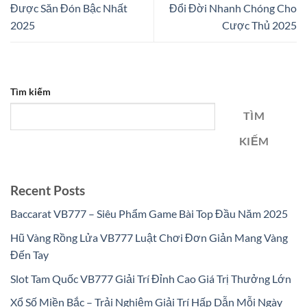
Được Săn Đón Bậc Nhất
Đổi Đời Nhanh Chóng Cho
2025
Cược Thủ 2025
Tìm kiếm
TÌM
KIẾM
Recent Posts
Baccarat VB777 – Siêu Phẩm Game Bài Top Đầu Năm 2025
Hũ Vàng Rồng Lửa VB777 Luật Chơi Đơn Giản Mang Vàng
Đến Tay
Slot Tam Quốc VB777 Giải Trí Đỉnh Cao Giá Trị Thưởng Lớn
Xổ Số Miền Bắc – Trải Nghiệm Giải Trí Hấp Dẫn Mỗi Ngày