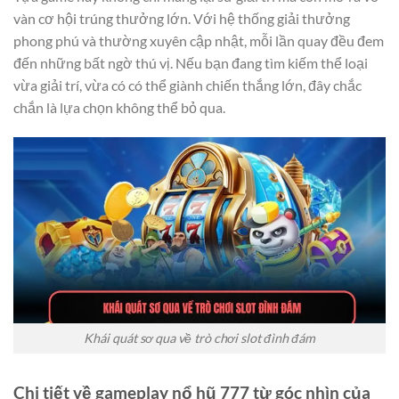
vàn cơ hội trúng thưởng lớn. Với hệ thống giải thưởng
phong phú và thường xuyên cập nhật, mỗi lần quay đều đem
đến những bất ngờ thú vị. Nếu bạn đang tìm kiếm thể loại
vừa giải trí, vừa có có thể giành chiến thắng lớn, đây chắc
chắn là lựa chọn không thể bỏ qua.
Khái quát sơ qua về trò chơi slot đình đám
Chi tiết về gameplay nổ hũ 777 từ góc nhìn của