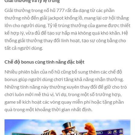
Giải thưởng và tỷ lệ trúng
Giải thưởng trong nổ hũ 777 rất đa dạng từ các phần
thưởng nhỏ đến giải jackpot khổng lồ, mang lại cơ hội thắng
lớn cho người dùng. Tỷ lệ trúng thưởng của game được thiết
kế hợp lý, vừa đủ để tạo sự hấp mà không quá khó khăn. Hệ
thống giải thưởng thay đổi linh hoạt, tạo sự công bằng cho
tất cả người dùng.
Chế độ bonus cùng tính năng đặc biệt
Nhiều phiên bản của nổ hũ cũng bổ sung thêm các chế độ
bonus giúp người dùng chơi tăng khả năng nhận thưởng.
Những tính năng này thường xuyên thay đổi để giữ cho trò
chơi luôn mới mẻ thú vị. Ví dụ, trong một số trường hợp,
game sẽ kích hoạt các vòng quay miễn phí hoặc tặng phần
quà trong một khoảng thời gian nhất định.