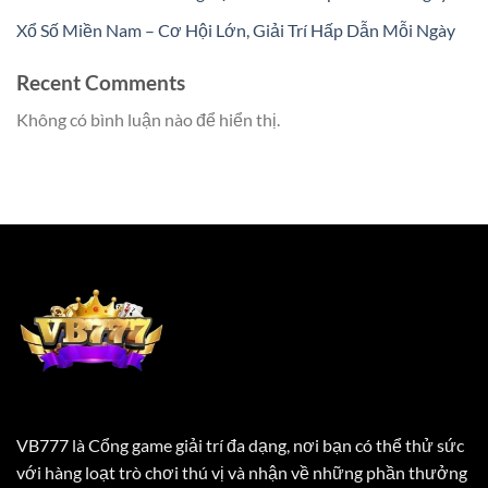
Xổ Số Miền Nam – Cơ Hội Lớn, Giải Trí Hấp Dẫn Mỗi Ngày
Recent Comments
Không có bình luận nào để hiển thị.
VB777
là Cổng game giải trí đa dạng, nơi bạn có thể thử sức
với hàng loạt trò chơi thú vị và nhận về những phần thưởng