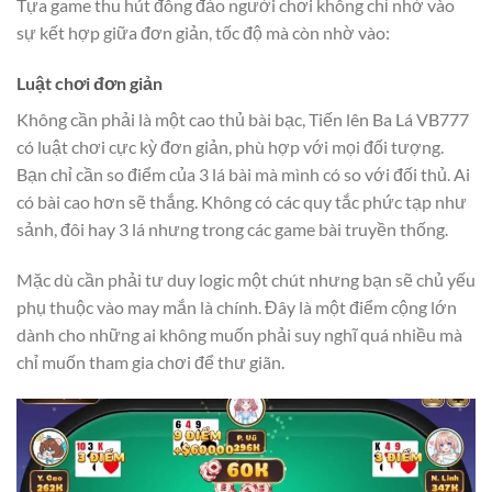
Tựa game thu hút đông đảo người chơi không chỉ nhờ vào
sự kết hợp giữa đơn giản, tốc độ mà còn nhờ vào:
Luật chơi đơn giản
Không cần phải là một cao thủ bài bạc,
Tiến lên Ba Lá VB777
có luật chơi cực kỳ đơn giản, phù hợp với mọi đối tượng.
Bạn chỉ cần so điểm của 3 lá bài mà mình có so với đối thủ. Ai
có bài cao hơn sẽ thắng. Không có các quy tắc phức tạp như
sảnh, đôi hay 3 lá nhưng trong các game bài truyền thống.
Mặc dù cần phải tư duy logic một chút nhưng bạn sẽ chủ yếu
phụ thuộc vào may mắn là chính. Đây là một điểm cộng lớn
dành cho những ai không muốn phải suy nghĩ quá nhiều mà
chỉ muốn tham gia chơi để thư giãn.