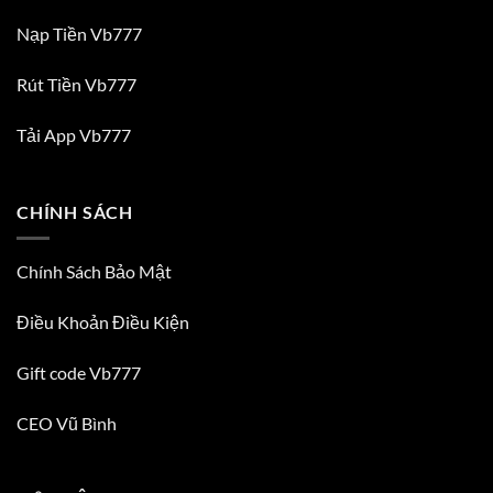
Nạp Tiền Vb777
Rút Tiền Vb777
Tải App Vb777
CHÍNH SÁCH
Chính Sách Bảo Mật
Điều Khoản Điều Kiện
Gift code Vb777
CEO Vũ Bình