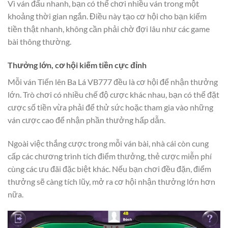
Vì ván đấu nhanh, bạn có thể chơi nhiều ván trong một
khoảng thời gian ngắn. Điều này tạo cơ hội cho bạn kiếm
tiền thật nhanh, không cần phải chờ đợi lâu như các game
bài thông thường.
Thưởng lớn, cơ hội kiếm tiền cực đỉnh
Mỗi ván
Tiến lên Ba Lá VB777
đều là cơ hội để nhận thưởng
lớn. Trò chơi có nhiều chế độ cược khác nhau, bạn có thể đặt
cược số tiền vừa phải để thử sức hoặc tham gia vào những
ván cược cao để nhận phần thưởng hấp dẫn.
Ngoài việc thắng cược trong mỗi ván bài, nhà cái còn cung
cấp các chương trình tích điểm thưởng, thẻ cược miễn phí
cùng các ưu đãi đặc biệt khác. Nếu bạn chơi đều đặn, điểm
thưởng sẽ càng tích lũy, mở ra cơ hội nhận thưởng lớn hơn
nữa.