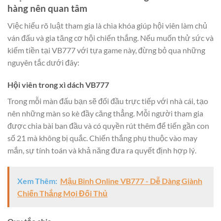
hàng nên quan tâm
Việc hiểu rõ luật tham gia là chìa khóa giúp hội viên làm chủ
ván đấu và gia tăng cơ hội chiến thắng. Nếu muốn thử sức và
kiếm tiền tại VB777 với tựa game này, đừng bỏ qua những
nguyên tắc dưới đây:
Hội viên trong xì dách VB777
Trong mỗi màn đấu bạn sẽ đối đầu trực tiếp với nhà cái, tạo
nên những màn so kè đầy căng thẳng. Mỗi người tham gia
được chia bài ban đầu và có quyền rút thêm để tiến gần con
số 21 mà không bị quắc. Chiến thắng phụ thuộc vào may
mắn, sự tính toán và khả năng đưa ra quyết định hợp lý.
Xem Thêm:
Mậu Binh Online VB777 - Dễ Dàng Giành
Chiến Thắng Mọi Đối Thủ