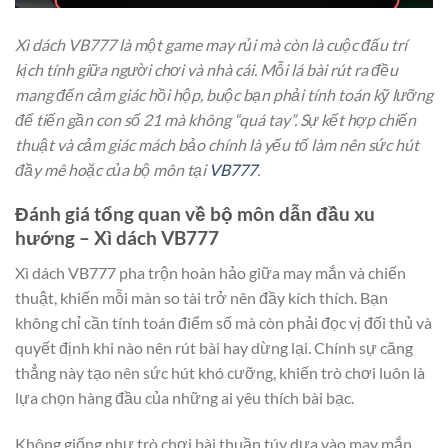
Xì dách VB777 là một game may rủi mà còn là cuộc đấu trí
kịch tính giữa người chơi và nhà cái. Mỗi lá bài rút ra đều
mang đến cảm giác hồi hộp, buộc bạn phải tính toán kỹ lưỡng
để tiến gần con số 21 mà không “quá tay”. Sự kết hợp chiến
thuật và cảm giác mách bảo chính là yếu tố làm nên sức hút
đầy mê hoặc của bộ môn tại
VB777
.
Đánh giá tổng quan về bộ môn dẫn đầu xu
hướng – Xì dách VB777
Xì dách VB777 pha trộn hoàn hảo giữa may mắn và chiến
thuật, khiến mỗi màn so tài trở nên đầy kích thích. Bạn
không chỉ cần tính toán điểm số mà còn phải đọc vị đối thủ và
quyết định khi nào nên rút bài hay dừng lại. Chính sự căng
thẳng này tạo nên sức hút khó cưỡng, khiến trò chơi luôn là
lựa chọn hàng đầu của những ai yêu thích bài bạc.
Không giống như trò chơi bài thuần túy dựa vào may mắn,