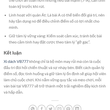
thể chơi an toàn hơn nhưng nếu bài mạnh (7-A), cần tính
toán kỹ trước khi rút.
Linh hoạt với quân Át: Lá bài A có thể biến đổi giá trị, nên
hãy tận dụng nó để điều chỉnh điểm số có lợi nhất cho
mình.
Giữ tâm lý vững vàng: Kiểm soát cảm xúc, tránh bốc bài
theo cảm tính hay đặt cược theo tâm lý “gỡ gạc”.
Kết luận
Xì dách VB777
không chỉ là bộ môn may rủi mà còn là cuộc
đấu trí đòi hỏi chiến thuật và sự nhạy bén. Biết cách quản lý
điểm số, đọc tình huống và giữ tâm lý ổn định sẽ giúp hội viên
làm chủ cuộc chơi. Khi nắm vững quy tắc và mẹo chơi, mỗi
ván bài tại VB777 sẽ trở thành một trải nghiệm đầy kịch tính
và hấp dẫn.