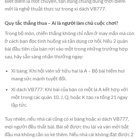
Biết điểm là một chuyện, tận dụng chúng đúng thời điểm
mới là nghệ thuật thực sự trong xì dách VB777.
Quy tắc thắng thua – Ai là người làm chủ cuộc chơi?
Trong bộ môn, chiến thắng không chỉ nằm ở may mắn mà còn
ở cách bạn đọc tình huống và tận dụng cơ hội. Nếu 2 quân
bài đầu tiên của bạn rơi vào một trong những trường hợp
sau, hãy sẵn sàng nhận thưởng ngay:
Xì bàng: Khi hội viên sở hữu hai lá A – Bộ bài hiếm hoi
mang sức mạnh tuyệt đối.
Xì dách VB777: Khi bài của bạn có một lá A kết hợp với
một trong các quân 10, J, Q, hoặc K tạo ra tổng 21 ngay
lập tức.
Tuy nhiên, nếu nhà cái cũng có xì bàng hoặc xì dách VB777,
mọi người đều thất bại. Bài sẽ được thu lại và ván mới bắt
đầu mà không cần so kè thêm. Nếu nhà cái không đạt được 2